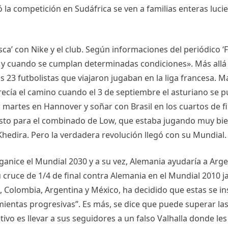
la competición en Sudáfrica se ven a familias enteras luci
osca’ con Nike y el club. Según informaciones del periódico ‘
 y cuando se cumplan determinadas condiciones». Más allá
os 23 futbolistas que viajaron jugaban en la liga francesa.
ecía el camino cuando el 3 de septiembre el asturiano se 
 martes en Hannover y soñar con Brasil en los cuartos de fina
sto para el combinado de Low, que estaba jugando muy bien
 Khedira. Pero la verdadera revolución llegó con su Mundial.
rganice el Mundial 2030 y a su vez, Alemania ayudaría a Arg
cruce de 1/4 de final contra Alemania en el Mundial 2010 j
, Colombia, Argentina y México, ha decidido que estas se i
ramientas progresivas”. Es más, se dice que puede superar l
ivo es llevar a sus seguidores a un falso Valhalla donde l