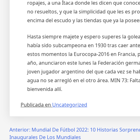
ropajes, a una Ítaca donde les dicen que conoc
no resueltos, y que la simplicidad que les es pr
encima del escudo y las tiendas que ya la pos
Hasta siempre majete y espero superes la golea
había sido subcampeona en 1930 tras caer ante 
estos momentos la Eurocopa-2016 en Francia, p
año, anunciaron este lunes la Federación germa
joven jugador argentino del que cada vez se ha
agua no se arregló en el otro área. MIN 73: Falt
bienvenida allí.
Publicada en
Uncategorized
Navegación
Anterior:
Mundial De Fútbol 2022: 10 Historias Sorpren
Inaugurales De Los Mundiales