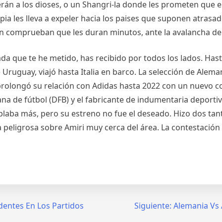
erán a los dioses, o un Shangri-la donde les prometen que 
opia les lleva a expeler hacia los paises que suponen atrasad
een comprueban que les duran minutos, ante la avalancha de
da que te he metido, has recibido por todos los lados. Hast
Uruguay, viajó hasta Italia en barco. La selección de Alem
rolongó su relación con Adidas hasta 2022 con un nuevo c
na de fútbol (DFB) y el fabricante de indumentaria deportiv
blaba más, pero su estreno no fue el deseado. Hizo dos tant
a peligrosa sobre Amiri muy cerca del área. La contestación d
dentes En Los Partidos
Siguiente:
Alemania Vs 