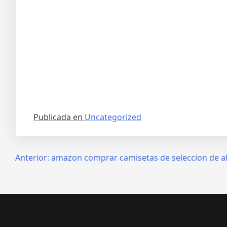
Publicada en
Uncategorized
Navegación
Anterior:
amazon comprar camisetas de seleccion de a
de
entradas