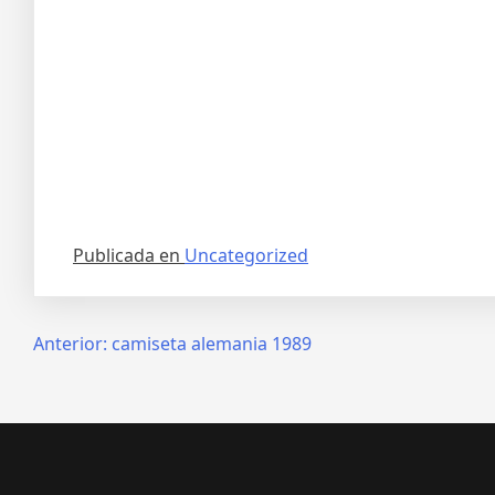
Publicada en
Uncategorized
Navegación
Anterior:
camiseta alemania 1989
de
entradas