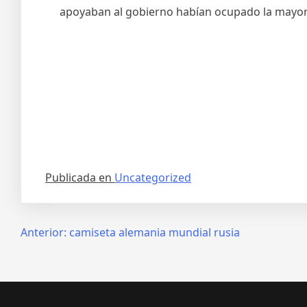
apoyaban al gobierno habían ocupado la mayor p
Publicada en
Uncategorized
Navegación
Anterior:
camiseta alemania mundial rusia
de
entradas