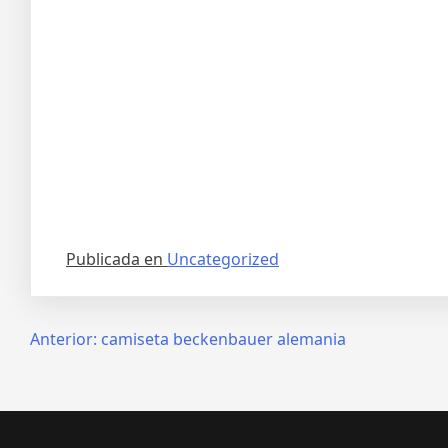
Publicada en
Uncategorized
Navegación
Anterior:
camiseta beckenbauer alemania
de
entradas