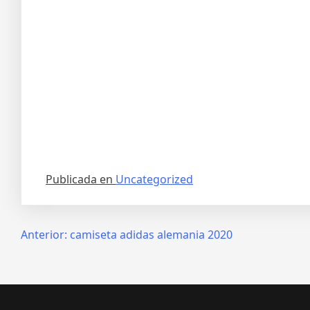
Publicada en
Uncategorized
Navegación
Anterior:
camiseta adidas alemania 2020
de
entradas