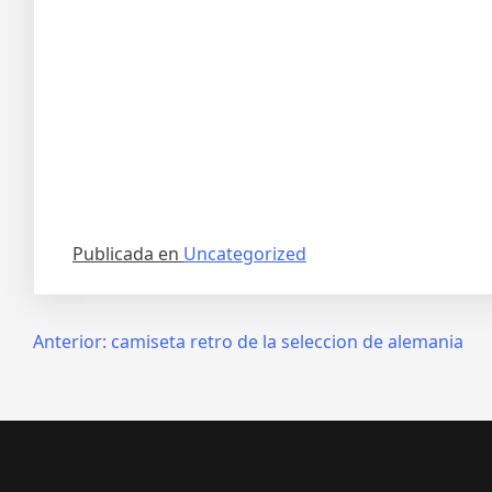
Publicada en
Uncategorized
Navegación
Anterior:
camiseta retro de la seleccion de alemania
de
entradas