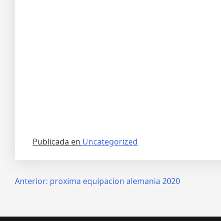
Publicada en
Uncategorized
Navegación
Anterior:
proxima equipacion alemania 2020
de
entradas