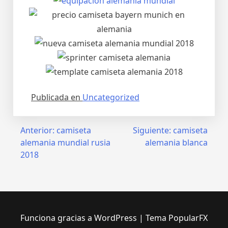
Publicada en
Uncategorized
Navegación
Anterior:
camiseta
Siguiente:
camiseta
alemania mundial rusia
alemania blanca
de
2018
entradas
Funciona gracias a WordPress
|
Tema PopularFX