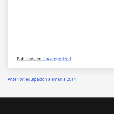
Publicada en
Uncategorized
Navegación
Anterior:
equipacion alemania 2014
de
entradas