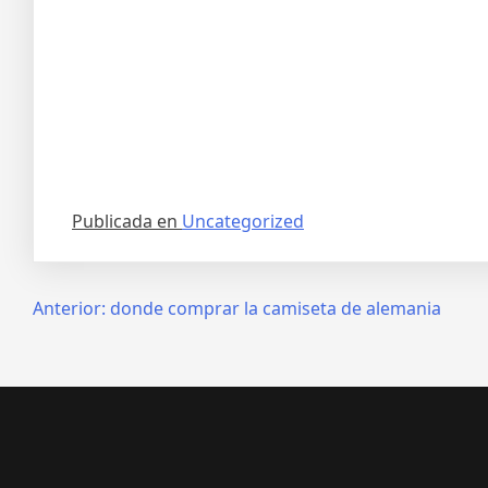
Publicada en
Uncategorized
Navegación
Anterior:
donde comprar la camiseta de alemania
de
entradas