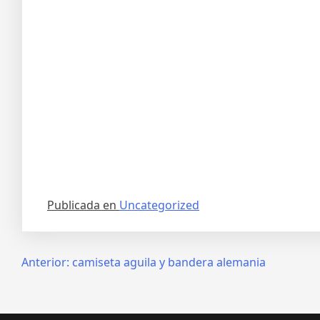
Publicada en
Uncategorized
Navegación
Anterior:
camiseta aguila y bandera alemania
de
entradas