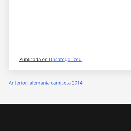
Publicada en
Uncategorized
Navegación
Anterior:
alemania camiseta 2014
de
entradas